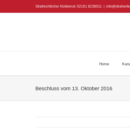
Zum
Strafrechtlicher Notdienst: 02161 8238011
|
info@strafverte
Inhalt
springen
Home
Kanz
Beschluss vom 13. Oktober 2016