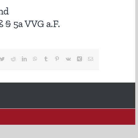
nd
§ 5a VVG a.F.
cebook
Twitter
Reddit
LinkedIn
WhatsApp
Tumblr
Pinterest
Vk
Xing
E-
Mail