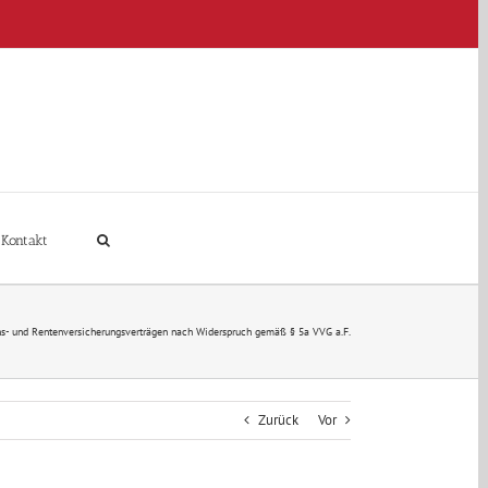
Kontakt
s- und Rentenversicherungsverträgen nach Widerspruch gemäß § 5a VVG a.F.
Zurück
Vor