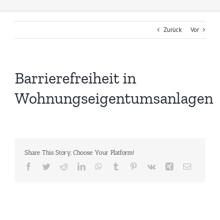
Zurück
Vor
Barrierefreiheit in
Wohnungseigentumsanlagen
Share This Story, Choose Your Platform!
Facebook
Twitter
Reddit
LinkedIn
WhatsApp
Tumblr
Pinterest
Vk
Xing
E-
Mail