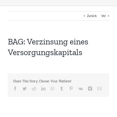
Zurück
Vor
BAG: Verzinsung eines
Versorgungskapitals
Share This Story, Choose Your Platform!
Facebook
Twitter
Reddit
LinkedIn
WhatsApp
Tumblr
Pinterest
Vk
Xing
E-
Mail