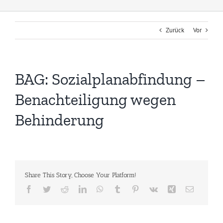
Zurück
Vor
BAG: Sozialplanabfindung –
Benachteiligung wegen
Behinderung
Share This Story, Choose Your Platform!
Facebook
Twitter
Reddit
LinkedIn
WhatsApp
Tumblr
Pinterest
Vk
Xing
E-
Mail