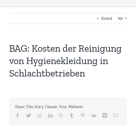
Zurück
Vor
BAG: Kosten der Reinigung
von Hygienekleidung in
Schlachtbetrieben
Share This Story, Choose Your Platform!
Facebook
Twitter
Reddit
LinkedIn
WhatsApp
Tumblr
Pinterest
Vk
Xing
E-
Mail