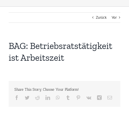
Zurück
Vor
BAG: Betriebsratstätigkeit
ist Arbeitszeit
Share This Story, Choose Your Platform!
Facebook
Twitter
Reddit
LinkedIn
WhatsApp
Tumblr
Pinterest
Vk
Xing
E-
Mail