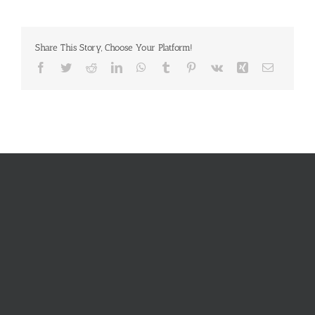
Share This Story, Choose Your Platform!
Facebook
Twitter
Reddit
LinkedIn
WhatsApp
Tumblr
Pinterest
Vk
Xing
E-
Mail