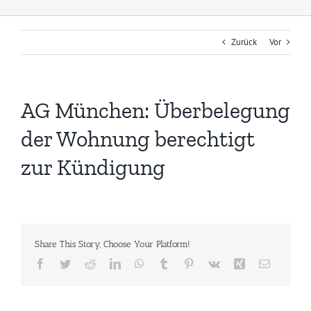
Zurück
Vor
AG München: Überbelegung
der Wohnung berechtigt
zur Kündigung
Share This Story, Choose Your Platform!
Facebook
Twitter
Reddit
LinkedIn
WhatsApp
Tumblr
Pinterest
Vk
Xing
E-
Mail