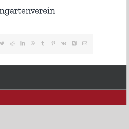
ngartenverein
cebook
Twitter
Reddit
LinkedIn
WhatsApp
Tumblr
Pinterest
Vk
Xing
E-
Mail