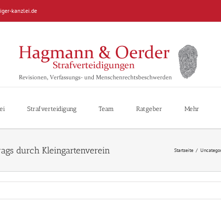
iger-kanzlei.de
ei
Strafverteidigung
Team
Ratgeber
Mehr
ags durch Kleingartenverein
Startseite
/
Uncategor