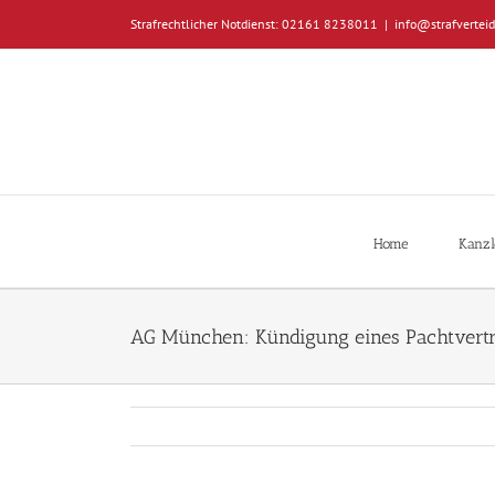
Zum
Strafrechtlicher Notdienst: 02161 8238011
|
info@strafverteid
Inhalt
springen
Home
Kanzl
AG München: Kündigung eines Pachtvertr