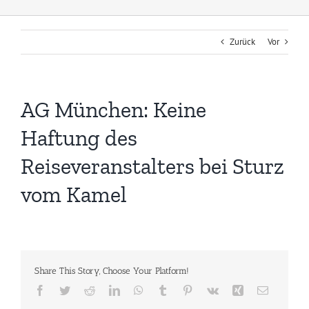
Zurück
Vor
AG München: Keine
Haftung des
Reiseveranstalters bei Sturz
vom Kamel
Share This Story, Choose Your Platform!
Facebook
Twitter
Reddit
LinkedIn
WhatsApp
Tumblr
Pinterest
Vk
Xing
E-
Mail