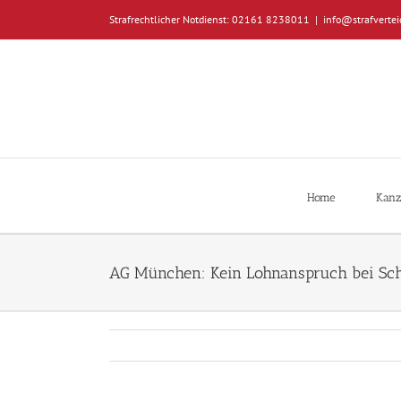
Zum
Strafrechtlicher Notdienst: 02161 8238011
|
info@strafvertei
Inhalt
springen
Home
Kanz
AG München: Kein Lohnanspruch bei Sc