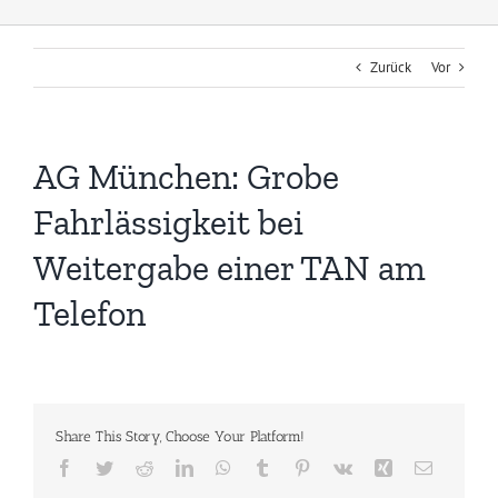
Zurück
Vor
AG München: Grobe
Fahrlässigkeit bei
Weitergabe einer TAN am
Telefon
Share This Story, Choose Your Platform!
Facebook
Twitter
Reddit
LinkedIn
WhatsApp
Tumblr
Pinterest
Vk
Xing
E-
Mail