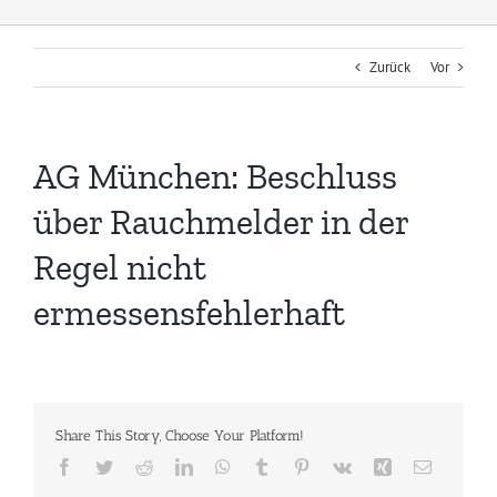
Zurück
Vor
AG München: Beschluss
über Rauchmelder in der
Regel nicht
ermessensfehlerhaft
Share This Story, Choose Your Platform!
Facebook
Twitter
Reddit
LinkedIn
WhatsApp
Tumblr
Pinterest
Vk
Xing
E-
Mail