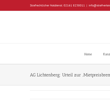
Zum
Strafrechtlicher Notdienst: 02161 8238011
|
info@strafvertei
Inhalt
springen
Home
Kanz
AG Lichtenberg: Urteil zur „Mietpreisbre