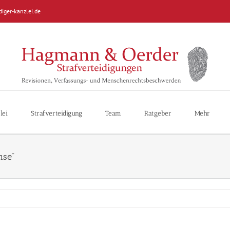
diger-kanzlei.de
lei
Strafverteidigung
Team
Ratgeber
Mehr
mse“