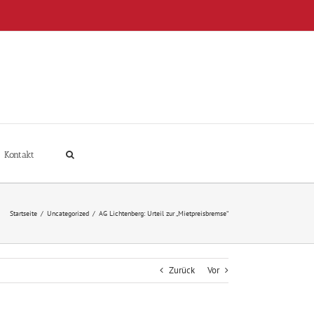
Kontakt
Startseite
/
Uncategorized
/
AG Lichtenberg: Urteil zur „Mietpreisbremse“
Zurück
Vor