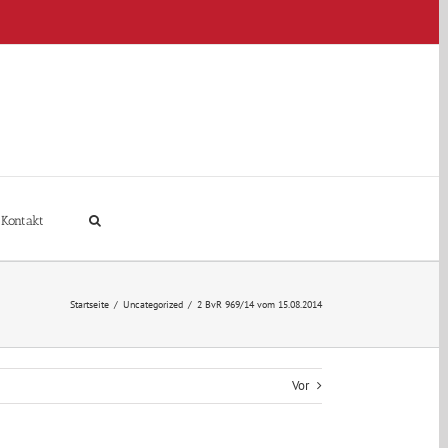
Kontakt
Startseite
/
Uncategorized
/
2 BvR 969/14 vom 15.08.2014
Vor