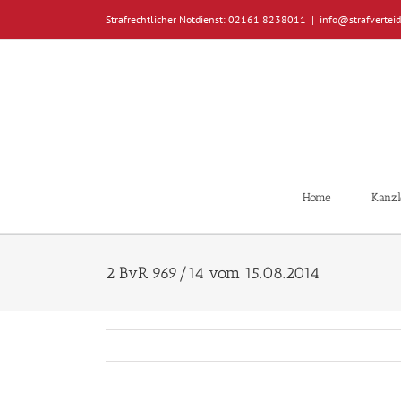
Zum
Strafrechtlicher Notdienst: 02161 8238011
|
info@strafverteid
Inhalt
springen
Home
Kanzl
2 BvR 969/14 vom 15.08.2014