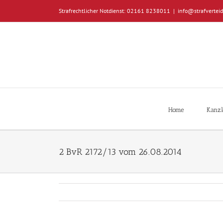
Zum
Strafrechtlicher Notdienst: 02161 8238011
|
info@strafverteid
Inhalt
springen
Home
Kanzl
2 BvR 2172/13 vom 26.08.2014